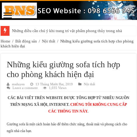
Những điều cần chú ý khi trang trí vật phẩm phong thủy trong nhà
Home
/
Bất động sản
/
Nội thất
/
Những kiểu giường sofa tích hợp cho phòng
khách hiện đại
Những kiểu giường sofa tích hợp
cho phòng khách hiện đại
msduyen
13 Tháng Mười Hai, 2019
Nội thất
Leave a comment
1,035 Views
CÁC BÀI VIẾT TRÊN WEBSITE ĐƯỢC TỔNG HỢP TỪ NHIỀU NGUỒN
TRÊN MẠNG XÃ HỘI, INTERNET.
CHÚNG TÔI KHÔNG CUNG CẤP
CÁC THÔNG TIN NÀY
.
Giường sofa là một cách hoàn hảo để thêm chức năng, thoải mái và phong cách cho
ngôi nhà của bạn.