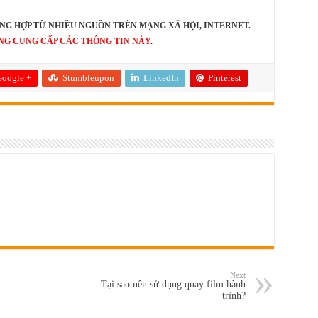
NG HỢP TỪ NHIỀU NGUỒN TRÊN MẠNG XÃ HỘI, INTERNET.
NG CUNG CẤP CÁC THÔNG TIN NÀY
.
oogle +
Stumbleupon
LinkedIn
Pinterest
Next
Tại sao nên sử dụng quay film hành
trình?