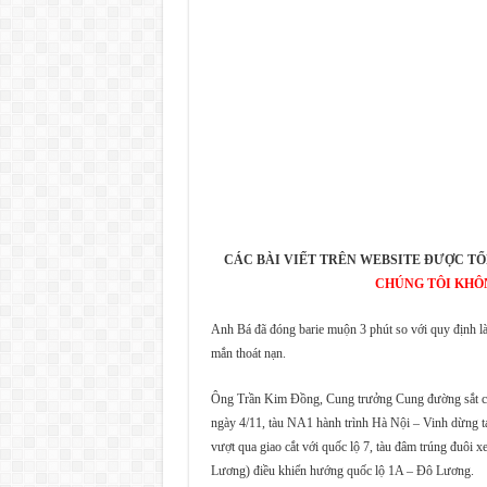
CÁC BÀI VIẾT TRÊN WEBSITE ĐƯỢC TỔ
CHÚNG TÔI KHÔ
Anh Bá đã đóng barie muộn 3 phút so với quy định là
mắn thoát nạn.
Ông Trần Kim Đồng, Cung trưởng Cung đường sắt ch
ngày 4/11, tàu NA1 hành trình Hà Nội – Vinh dừng tạ
vượt qua giao cắt với quốc lộ 7, tàu đâm trúng đuôi x
Lương) điều khiển hướng quốc lộ 1A – Đô Lương.