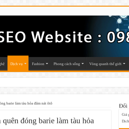
ghệ
Dịch vụ
Fashion
Phong cách sống
Vòng quanh thế giới
óng barie làm tàu hỏa đâm nát ôtô
Đối 
Giá 
n quên đóng barie làm tàu hỏa
Dịch