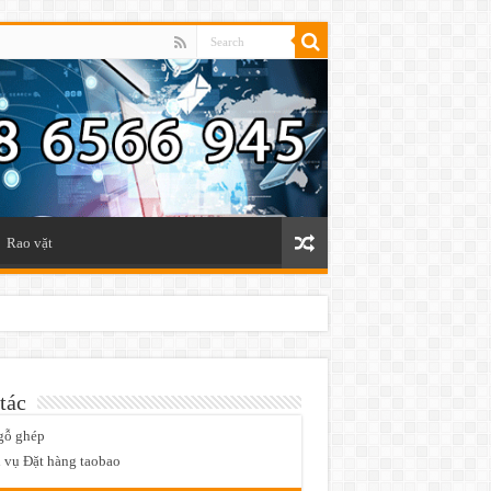
Rao vặt
tác
gỗ ghép
 vụ Đặt hàng taobao