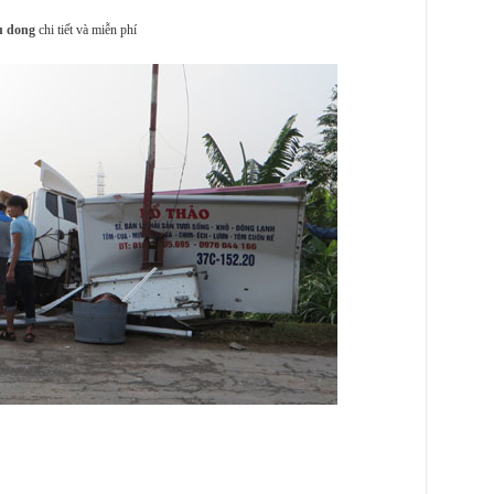
u dong
chi tiết và miễn phí