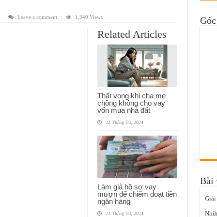
Leave a comment
1,340 Views
Góc 
Related Articles
Thất vọng khi cha mẹ
chồng không cho vay
vốn mua nhà đất
22 Tháng Tư, 2024
Bài 
Làm giả hồ sơ vay
mượn để chiếm đoạt tiền
Giải
ngân hàng
Nhữn
22 Tháng Tư, 2024