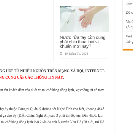
thủy
Đồ c
Nhiề
gỗ q
Việt
Nước rửa tay cồn cũng
phải chịu thua loại vi
thế 
khuẩn mới này?
19 Tháng Tư, 2024
NG HỢP TỪ NHIỀU NGUỒN TRÊN MẠNG XÃ HỘI, INTERNET.
NG CUNG CẤP CÁC THÔNG TIN NÀY
.
m tàu khách đâm vào đuôi xe tải chở hàng đông lạnh, vợ chồng tài xế may
ợ Sy thuộc Công ty Quản lý đường sắt Nghệ Tĩnh cho biết, khoảng 4h45
i ga chợ Sy (Diễn Châu, Nghệ An) sau 3 phút thì tiếp tục. Đến 4h50, khi
e tải chở hàng đông lạnh loại 2 tấn do anh Nguyễn Văn Hổ (28 tuổi, trú Đô