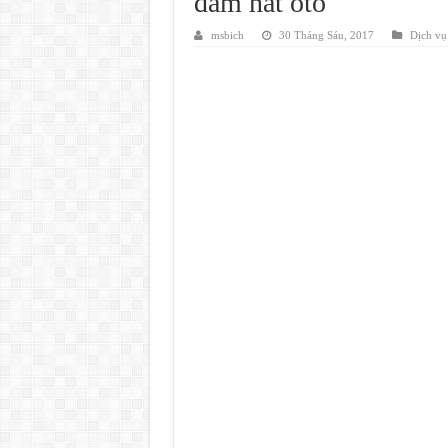
đâm nát ôtô
msbich
30 Tháng Sáu, 2017
Dịch vụ