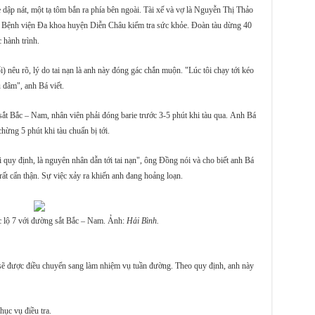
 dập nát, một tạ tôm bắn ra phía bên ngoài. Tài xế và vợ là Nguyễn Thị Thảo
o Bệnh viện Đa khoa huyện Diễn Châu kiểm tra sức khỏe. Đoàn tàu dừng 40
c hành trình.
) nêu rõ, lý do tai nạn là anh này đóng gác chắn muộn. "Lúc tôi chạy tới kéo
u đâm", anh Bá viết.
sắt Bắc – Nam, nhân viên phải đóng barie trước 3-5 phút khi tàu qua. Anh Bá
chừng 5 phút khi tàu chuẩn bị tới.
quy định, là nguyên nhân dẫn tới tai nạn", ông Đồng nói và cho biết anh Bá
ất cẩn thận. Sự việc xảy ra khiến anh đang hoảng loạn.
c lộ 7 với đường sắt Bắc – Nam. Ảnh:
Hải Bình.
i sẽ được điều chuyển sang làm nhiệm vụ tuần đường. Theo quy định, anh này
hục vụ điều tra.