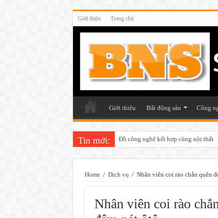
Giới thiệu
Trang chủ
Giới thiệu
Bất động sản
Công n
Tin mới:
Đồ công nghệ kết hợp cùng nội thất
Home
/
Dịch vụ
/
Nhân viên coi rào chắn quên đ
Nhân viên coi rào chắ