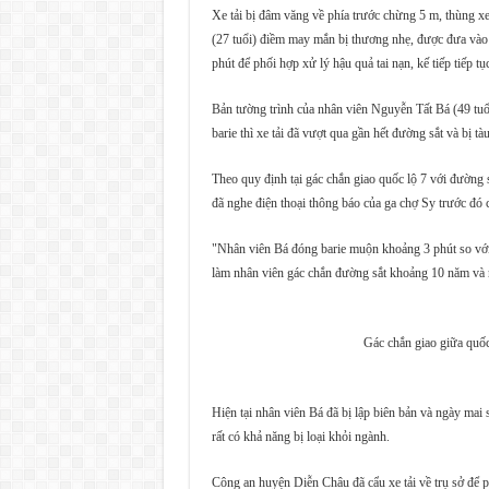
Xe tải bị đâm văng về phía trước chừng 5 m, thùng xe
(27 tuổi) điềm may mắn bị thương nhẹ, được đưa và
phút để phối hợp xử lý hậu quả tai nạn, kế tiếp tiếp tụ
Bản tường trình của nhân viên Nguyễn Tất Bá (49 tuổi
barie thì xe tải đã vượt qua gần hết đường sắt và bị tà
Theo quy định tại gác chắn giao quốc lộ 7 với đường 
đã nghe điện thoại thông báo của ga chợ Sy trước đó 
"Nhân viên Bá đóng barie muộn khoảng 3 phút so với 
làm nhân viên gác chắn đường sắt khoảng 10 năm và r
Gác chắn giao giữa quố
Hiện tại nhân viên Bá đã bị lập biên bản và ngày ma
rất có khả năng bị loại khỏi ngành.
Công an huyện Diễn Châu đã cẩu xe tải về trụ sở để p