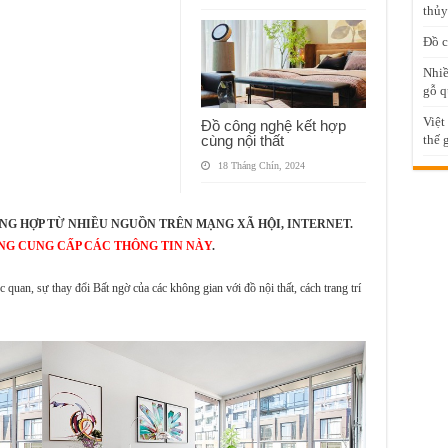
thủy
Đồ c
Nhiề
gỗ q
Việt
Đồ công nghệ kết hợp
cùng nội thất
thế 
18 Tháng Chín, 2024
NG HỢP TỪ NHIỀU NGUỒN TRÊN MẠNG XÃ HỘI, INTERNET.
NG CUNG CẤP CÁC THÔNG TIN NÀY
.
quan, sự thay đổi Bất ngờ của các không gian với đồ nội thất, cách trang trí