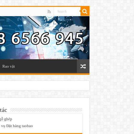
Rao vặt
tác
gỗ ghép
 vụ Đặt hàng taobao