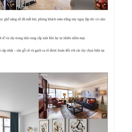
c ghế nặng nề đã mất hút, phòng khách màu trắng này ngay lập tức có cảm
h tế và cây trong nhà cung cấp một liên lạc tự nhiên mềm mại.
cập nhật – sàn gỗ cũ và gạch ca rô được hoán đổi với các tùy chọn hiện tại