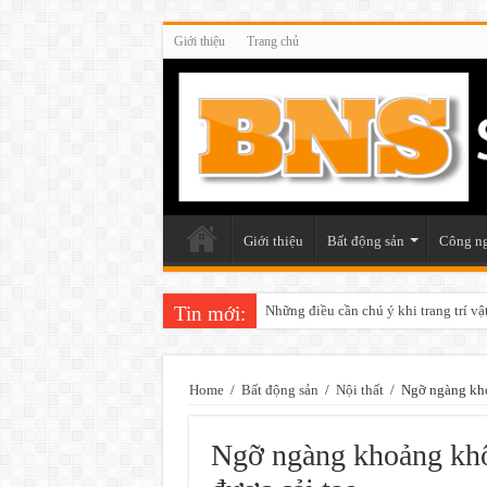
Giới thiệu
Trang chủ
Giới thiệu
Bất động sản
Công n
Tin mới:
Những điều cần chú ý khi trang trí v
Home
/
Bất động sản
/
Nội thất
/
Ngỡ ngàng kho
Ngỡ ngàng khoảng khôn