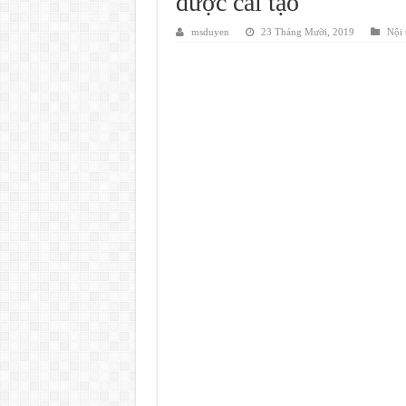
được cải tạo
msduyen
23 Tháng Mười, 2019
Nội 