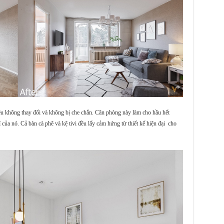
đều không thay đổi và không bị che chắn. Căn phòng này làm cho hầu hết
í của nó. Cả bàn cà phê và kệ tivi đều lấy cảm hứng từ thiết kế hiện đại cho