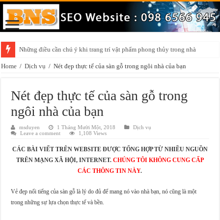
Những điều cần chú ý khi trang trí vật phẩm phong thủy trong nhà
Home
/
Dịch vụ
/
Nét đẹp thực tế của sàn gỗ trong ngôi nhà của bạn
Nét đẹp thực tế của sàn gỗ trong
ngôi nhà của bạn
msduyen
1 Tháng Mười Một, 2018
Dịch vụ
Leave a comment
1,108 Views
CÁC BÀI VIẾT TRÊN WEBSITE ĐƯỢC TỔNG HỢP TỪ NHIỀU NGUỒN
TRÊN MẠNG XÃ HỘI, INTERNET.
CHÚNG TÔI KHÔNG CUNG CẤP
CÁC THÔNG TIN NÀY
.
Vẻ đẹp nổi tiếng của sàn gỗ là lý do đủ để mang nó vào nhà bạn, nó cũng là một
trong những sự lựa chọn thực tế và bền.