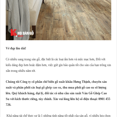
Vẻ đẹp lâu dài!
Có nhiều sang trọng sàn gỗ, đặc biệt là các loại ấm hơn và mộc mạc hơn, Đối với
kiểu dáng đẹp hơn hoặc đậm hơn, việc giữ gìn bảo quản tốt cho sàn của bạn trông xin
xắn trong nhiều năm tới.
Chúng tôi Công ty cổ phần chế biến gỗ xuất khẩu Hưng Thịnh, chuyên sản
xuất và phân phối các loại
gỗ ghép cao su
, thu mua phôi gỗ cao su số lượng
lớn. Quý khách hàng, đại lý, đối tác có nhu cầu sản xuất Ván Gỗ Ghép Cao
Su với kích thước riêng, tùy chỉnh. Xin vui lòng liên hệ số điện thoại: 0901 455
726.
Khả năng tái chế thực sự là 1 những tính năng tốt nhất của sàn gỗ, vì nhiều lựa chọn