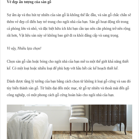
Vẻ đẹp ấn tượng của sàn gỗ
Sự ấm áp và thu hút tự nhiên của sàn gỗ là không thể lắc đầu, và sàn gỗ chắc chắn sẽ
thêm vẻ đẹp cổ điển hay trẻ trung cho ngôi nhà của bạn. Sàn gỗ hoạt động tốt trong
cả phòng lớn và nhỏ, và đặc biệt hữu ích khi bạn cần tạo nên căn phòng trở nên rộng
rãi hơn, Vật liệu sàn này sẽ không bao giờ đi ra khỏi đẳng cấp và sang trọng.
Vì vậy, Nhiều lựa chọn!
Chọn sàn gỗ sần hoặc bóng cho ngôi nhà của bạn mở ra một thế giới khả năng thiết
kế. Có một loại hoặc nhiều loại để phù hợp với hầu hết các kế hoạch thiết kế.
Dành được tầng lý tưởng của bạn bằng cách chọn từ không ít loại gỗ cứng và sau đó
tùy biến thành sàn gỗ. Từ hiện đại đến mộc mạc, từ gỗ tự nhiên và thoải mái đến gỗ
công nghiệp, có một phong cách gỗ cứng hoàn hảo cho ngôi nhà của bạn.