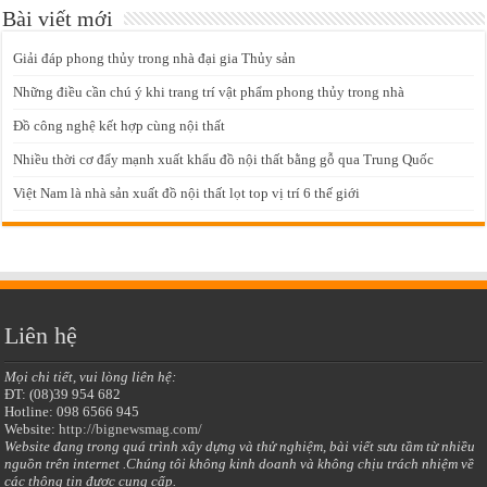
Bài viết mới
Giải đáp phong thủy trong nhà đại gia Thủy sản
Những điều cần chú ý khi trang trí vật phẩm phong thủy trong nhà
Đồ công nghệ kết hợp cùng nội thất
Nhiều thời cơ đẩy mạnh xuất khẩu đồ nội thất bằng gỗ qua Trung Quốc
Việt Nam là nhà sản xuất đồ nội thất lọt top vị trí 6 thế giới
Liên hệ
Mọi chi tiết, vui lòng liên hệ:
ĐT: (08)39 954 682
Hotline: 098 6566 945
Website:
http://bignewsmag.com/
Website đang trong quá trình xây dựng và thử nghiệm, bài viết sưu tầm từ nhiều
nguồn trên internet .Chúng tôi không kinh doanh và không chịu trách nhiệm về
các thông tin được cung cấp.