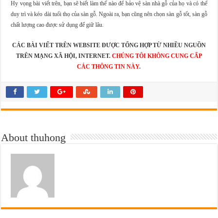
Hy vọng bài viết trên, bạn sẽ biết làm thế nào để bảo vệ sàn nhà gỗ của họ và có thể
duy trì và kéo dài tuổi thọ của sàn gỗ. Ngoài ra, bạn cũng nên chọn sàn gỗ tốt, sàn gỗ
chất lượng cao được sử dụng để giữ lâu.
CÁC BÀI VIẾT TRÊN WEBSITE ĐƯỢC TỔNG HỢP TỪ NHIỀU NGUỒN
TRÊN MẠNG XÃ HỘI, INTERNET.
CHÚNG TÔI KHÔNG CUNG CẤP
CÁC THÔNG TIN NÀY
.
About thuhong