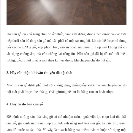
Do sàn gỗ có khả năng chịu độ ẩm thấp, việc xây dựng không nên được cài đặt trực
tiếp dưới sàn bê tông sàn gỗ mà cần phải có một sự ủng hộ. Lót có thể được sử dụng
bởi các bộ xương gỗ, xốp phom bạc, cao su hoặc sinh non … Lớp này không chỉ có
tác dụng chống ẩm, mà còn chống lại tiếng ồn. Nếu sàn gỗ đã bị đổ mồ hôi hiện
tượng, điều trị tốt nhất là một điều kín và không khí chuyển chế độ hút ẩm.
3. Hãy cẩn thận khi vận chuyển đồ nội thất
Mặc dù sàn gỗ được phủ một lớp chống cháy, chống trầy xước mà còn chuyển các đồ
nội thất phải được nhẹ nhàng, chân giường nên tủ lót bằng cao su hoặc nhựa.
4. Duy trì độ bền của gỗ
Để tránh những sàn nhà bằng gỗ có thể nhuộm màu, ngoài việc lựa chọn loại tốt nhất
của gỗ, gia đình nên tránh tiếp xúc với ánh nắng mặt trời sàn gỗ, tia cực tím, tránh
làm đổ nước ra sàn nhà. Vì vậy, làm sạch bằng vải mềm mặc ra hoặc sử dụng một