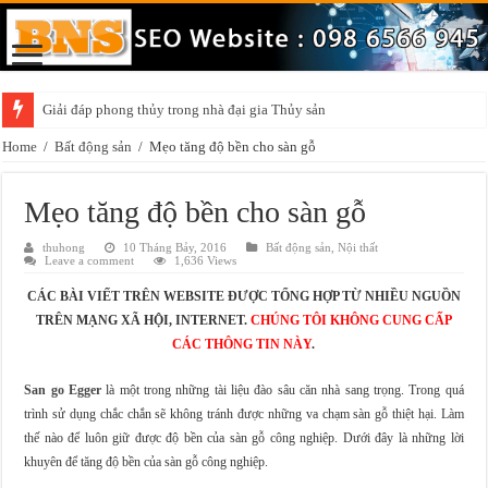
Giải đáp phong thủy trong nhà đại gia Thủy sản
Home
/
Bất động sản
/
Mẹo tăng độ bền cho sàn gỗ
Mẹo tăng độ bền cho sàn gỗ
thuhong
10 Tháng Bảy, 2016
Bất động sản
,
Nội thất
Leave a comment
1,636 Views
CÁC BÀI VIẾT TRÊN WEBSITE ĐƯỢC TỔNG HỢP TỪ NHIỀU NGUỒN
TRÊN MẠNG XÃ HỘI, INTERNET.
CHÚNG TÔI KHÔNG CUNG CẤP
CÁC THÔNG TIN NÀY
.
San go Egger
là một trong những tài liệu đào sâu căn nhà sang trọng. Trong quá
trình sử dụng chắc chắn sẽ không tránh được những va chạm sàn gỗ thiệt hại. Làm
thế nào để luôn giữ được độ bền của sàn gỗ công nghiệp. Dưới đây là những lời
khuyên để tăng độ bền của sàn gỗ công nghiệp.