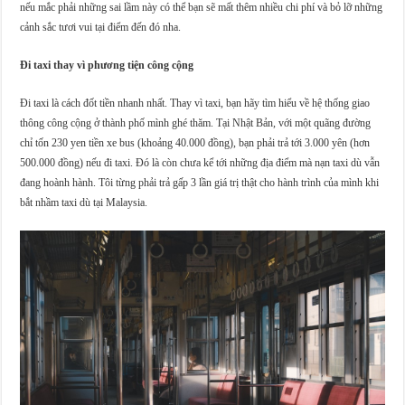
nếu mắc phải những sai lầm này có thể bạn sẽ mất thêm nhiều chi phí và bỏ lỡ những
cảnh sắc tươi vui tại điểm đến đó nha.
Đi taxi thay vì phương tiện công cộng
Đi taxi là cách đốt tiền nhanh nhất. Thay vì taxi, bạn hãy tìm hiểu về hệ thống giao
thông công cộng ở thành phố mình ghé thăm. Tại Nhật Bản, với một quãng đường
chỉ tốn 230 yen tiền xe bus (khoảng 40.000 đồng), bạn phải trả tới 3.000 yên (hơn
500.000 đồng) nếu đi taxi. Đó là còn chưa kể tới những địa điểm mà nạn taxi dù vẫn
đang hoành hành. Tôi từng phải trả gấp 3 lần giá trị thật cho hành trình của mình khi
bắt nhầm taxi dù tại Malaysia.