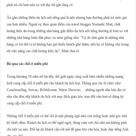
phải trả chỉ hơn nửa so với địa chỉ gần làng cổ.
Ăn gần những điểm du lịch nổi tiếng quả là tiện nhưng bạn thường phải trả mức giá
cao hơn nhiều. Ngoài ra, theo quan điểm của travel blogger Nomadic Matt, chất
lượng thức ăn trong những nhà hàng gần điểm du lịch nổi tiếng thường tệ hơn so với
những nhà hàng bình dân phục vụ món giống như. “Lý do đơn giản là những nhà
hàng có ích thế vị trí không bao giờ thiếu khách ghé thăm, nên họ sẽ không chú trọng
tới việc nâng cao chất lượng thức ăn”, Matt chia sẻ.
Bỏ qua các chỗ ở miễn phí
Trong khoảng 10 năm trở lại đây, thế giới ngày càng xuất hiện nhiều những mạng
lưới cung cấp chỗ ở miễn phí cho khách du lịch bụi. Thông qua các tổ chức như
Couchsurfing, Servas, BeWelcome, Warm Showers… những người dân bản địa có
nhu cầu đón tiếp khách du lịch với mục đích giao lưu, trao đổi văn hoá sẽ đăng ký
cung cấp chỗ ở miễn phí.
Những chỗ ở miễn phí có thể chỉ là một phòng ngủ nhỏ còn trống hoặc một góc nhà
kê chiếc đệm. Khách du lịch có thể nghỉ ngơi, dùng cơm với chủ nhà mà không phải
chi một xu nào. Đổi lại du khách cần cởi mở để giao lưu văn hóa, hoặc dạy tiếng Anh
cho gia chủ.