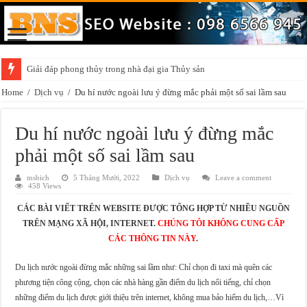
Giải đáp phong thủy trong nhà đại gia Thủy sản
Home
/
Dịch vụ
/
Du hí nước ngoài lưu ý đừng mắc phải một số sai lầm sau
Du hí nước ngoài lưu ý đừng mắc
phải một số sai lầm sau
msbich
5 Tháng Mười, 2022
Dịch vụ
Leave a comment
458 Views
CÁC BÀI VIẾT TRÊN WEBSITE ĐƯỢC TỔNG HỢP TỪ NHIỀU NGUỒN
TRÊN MẠNG XÃ HỘI, INTERNET.
CHÚNG TÔI KHÔNG CUNG CẤP
CÁC THÔNG TIN NÀY
.
Du lịch nước ngoài đừng mắc những sai lầm như: Chỉ chọn đi taxi mà quên các
phương tiện công cộng, chọn các nhà hàng gần điểm du lịch nổi tiếng, chỉ chọn
những điểm du lịch được giới thiệu trên internet, không mua bảo hiểm du lịch,…Vì