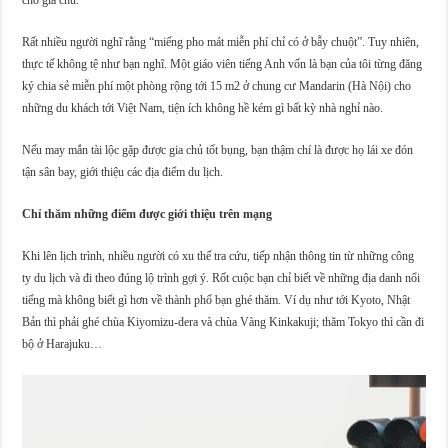
Rất nhiều người nghĩ rằng “miếng pho mát miễn phí chỉ có ở bẫy chuột”. Tuy nhiên,
thực tế không tệ như bạn nghĩ. Một giáo viên tiếng Anh vốn là bạn của tôi từng đăng
ký chia sẻ miễn phí một phòng rộng tới 15 m2 ở chung cư Mandarin (Hà Nội) cho
những du khách tới Việt Nam, tiện ích không hề kém gì bất kỳ nhà nghỉ nào.
Nếu may mắn tài lộc gặp được gia chủ tốt bụng, bạn thậm chí là được họ lái xe đón
tận sân bay, giới thiệu các địa điểm du lịch.
Chỉ thăm những điểm được giới thiệu trên mạng
Khi lên lịch trình, nhiều người có xu thế tra cứu, tiếp nhận thông tin từ những công
ty du lịch và đi theo đúng lộ trình gợi ý. Rốt cuộc bạn chỉ biết về những địa danh nổi
tiếng mà không biết gì hơn về thành phố bạn ghé thăm. Ví dụ như tới Kyoto, Nhật
Bản thì phải ghé chùa Kiyomizu-dera và chùa Vàng Kinkakuji; thăm Tokyo thì cần đi
bộ ở Harajuku…