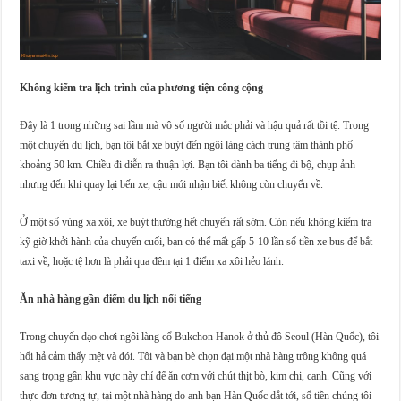
Không kiểm tra lịch trình của phương tiện công cộng
Đây là 1 trong những sai lầm mà vô số người mắc phải và hậu quả rất tồi tệ. Trong
một chuyến du lịch, bạn tôi bắt xe buýt đến ngôi làng cách trung tâm thành phố
khoảng 50 km. Chiều đi diễn ra thuận lợi. Bạn tôi dành ba tiếng đi bộ, chụp ảnh
nhưng đến khi quay lại bến xe, cậu mới nhận biết không còn chuyến về.
Ở một số vùng xa xôi, xe buýt thường hết chuyến rất sớm. Còn nếu không kiểm tra
kỹ giờ khởi hành của chuyến cuối, bạn có thể mất gấp 5-10 lần số tiền xe bus để bắt
taxi về, hoặc tệ hơn là phải qua đêm tại 1 điểm xa xôi hẻo lánh.
Ăn nhà hàng gần điểm du lịch nổi tiếng
Trong chuyến dạo chơi ngôi làng cổ Bukchon Hanok ở thủ đô Seoul (Hàn Quốc), tôi
hối hả cảm thấy mệt và đói. Tôi và bạn bè chọn đại một nhà hàng trông không quá
sang trọng gần khu vực này chỉ để ăn cơm với chút thịt bò, kim chi, canh. Cũng với
thực đơn tương tự, tại một nhà hàng do anh bạn Hàn Quốc dắt tới, số tiền chúng tôi