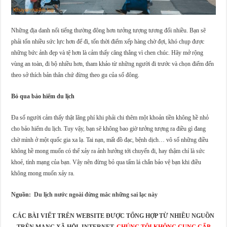
Những địa danh nổi tiếng thường đông hơn tưởng tượng tương đối nhiều. Bạn sẽ
phải tốn nhiều sức lực hơn để đi, tốn thời điểm xếp hàng chờ đợi, khó chụp được
những bức ảnh đẹp và tệ hơn là cảm thấy căng thẳng vì chen chúc. Hãy mở rộng
vùng an toàn, đi bộ nhiều hơn, tham khảo từ những người đi trước và chọn điểm đến
theo sở thích bản thân chứ đừng theo gu của số đông.
Bỏ qua bảo hiểm du lịch
Đa số người cảm thấy thật lãng phí khi phải chi thêm một khoản tiền không hề nhỏ
cho bảo hiểm du lịch. Tuy vậy, bạn sẽ không bao giờ tưởng tượng ra điều gì đang
chờ mình ở một quốc gia xa lạ. Tai nạn, mất đồ đạc, bệnh dịch… vô số những điều
không hề mong muốn có thể xảy ra ảnh hưởng tới chuyến đi, hay thậm chí là sức
khoẻ, tính mạng của bạn. Vậy nên đừng bỏ qua tấm lá chắn bảo vệ bạn khi điều
không mong muốn xảy ra.
Nguồn:
Du lịch nước ngoài đừng mắc những sai lạc này
CÁC BÀI VIẾT TRÊN WEBSITE ĐƯỢC TỔNG HỢP TỪ NHIỀU NGUỒN
TRÊN MẠNG XÃ HỘI, INTERNET.
CHÚNG TÔI KHÔNG CUNG CẤP