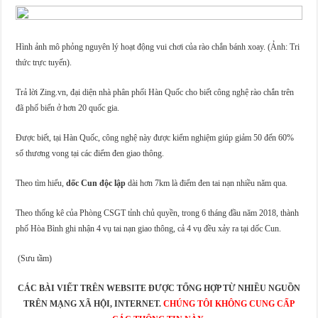
Hình ảnh mô phỏng nguyên lý hoạt động vui chơi của rào chắn bánh xoay. (Ảnh: Tri
thức trực tuyến).
Trả lời Zing.vn, đại diện nhà phân phối Hàn Quốc cho biết công nghệ rào chắn trên
đã phố biến ở hơn 20 quốc gia.
Được biết, tại Hàn Quốc, công nghệ này được kiểm nghiệm giúp giảm 50 đến 60%
số thương vong tại các điểm đen giao thông.
Theo tìm hiểu,
dốc Cun độc lập
dài hơn 7km là điểm đen tai nạn nhiều năm qua.
Theo thống kê của Phòng CSGT tỉnh chủ quyền, trong 6 tháng đầu năm 2018, thành
phố Hòa Bình ghi nhận 4 vụ tai nạn giao thông, cả 4 vụ đều xảy ra tại dốc Cun.
(Sưu tầm)
CÁC BÀI VIẾT TRÊN WEBSITE ĐƯỢC TỔNG HỢP TỪ NHIỀU NGUỒN
TRÊN MẠNG XÃ HỘI, INTERNET.
CHÚNG TÔI KHÔNG CUNG CẤP