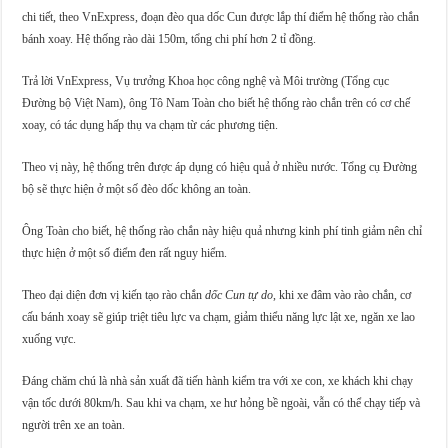
chi tiết, theo VnExpress, đoạn đèo qua dốc Cun được lắp thí điểm hệ thống rào chắn
bánh xoay. Hệ thống rào dài 150m, tổng chi phí hơn 2 tỉ đồng.
Trả lời VnExpress, Vụ trưởng Khoa học công nghệ và Môi trường (Tổng cục
Đường bộ Việt Nam), ông Tô Nam Toàn cho biết hệ thống rào chắn trên có cơ chế
xoay, có tác dụng hấp thụ va chạm từ các phương tiện.
Theo vị này, hệ thống trên được áp dụng có hiệu quả ở nhiều nước. Tổng cụ Đường
bộ sẽ thực hiện ở một số đèo dốc không an toàn.
Ông Toàn cho biết, hệ thống rào chắn này hiệu quả nhưng kinh phí tinh giảm nên chỉ
thực hiện ở một số điểm đen rất nguy hiểm.
Theo đại diện đơn vị kiến tạo rào chắn
dốc Cun tự do
, khi xe đâm vào rào chắn, cơ
cấu bánh xoay sẽ giúp triệt tiêu lực va chạm, giảm thiểu năng lực lật xe, ngăn xe lao
xuống vực.
Đáng chăm chú là nhà sản xuất đã tiến hành kiểm tra với xe con, xe khách khi chạy
vận tốc dưới 80km/h. Sau khi va chạm, xe hư hỏng bề ngoài, vẫn có thể chạy tiếp và
người trên xe an toàn.