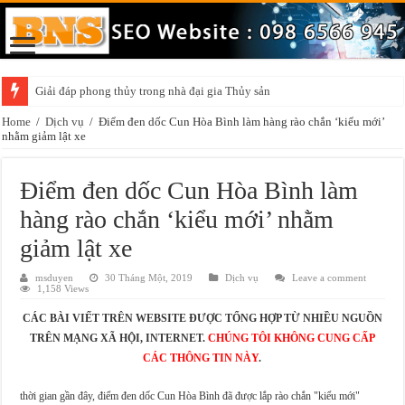
Giải đáp phong thủy trong nhà đại gia Thủy sản
Home
/
Dịch vụ
/
Điểm đen dốc Cun Hòa Bình làm hàng rào chắn ‘kiểu mới’
nhằm giảm lật xe
Điểm đen dốc Cun Hòa Bình làm
hàng rào chắn ‘kiểu mới’ nhằm
giảm lật xe
msduyen
30 Tháng Một, 2019
Dịch vụ
Leave a comment
1,158 Views
CÁC BÀI VIẾT TRÊN WEBSITE ĐƯỢC TỔNG HỢP TỪ NHIỀU NGUỒN
TRÊN MẠNG XÃ HỘI, INTERNET.
CHÚNG TÔI KHÔNG CUNG CẤP
CÁC THÔNG TIN NÀY
.
thời gian gần đây, điểm đen dốc Cun Hòa Bình đã được lắp rào chắn "kiểu mới"