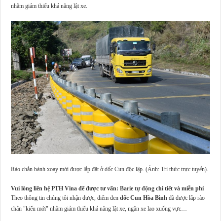
nhằm giảm thiểu khả năng lật xe.
Rào chắn bánh xoay mới được lắp đặt ở dốc Cun độc lập. (Ảnh: Tri thức trực tuyến).
Vui lòng liên hệ PTH Vina để được tư vấn:
Barie tự động
chi tiết và miễn phí
Theo thông tin chúng tôi nhận được, điểm đen
dốc Cun Hòa Bình
đã được lắp rào
chắn "kiểu mới" nhằm giảm thiểu khả năng lật xe, ngăn xe lao xuống vực…