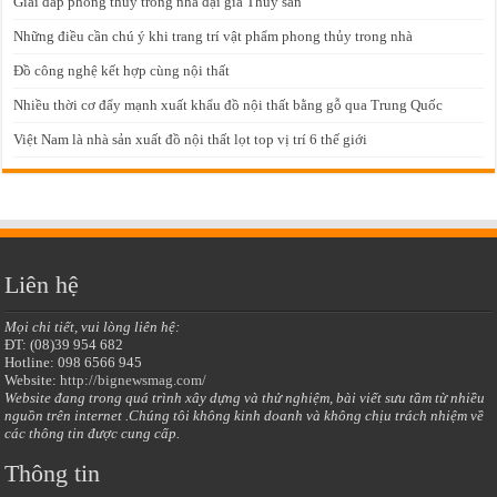
Giải đáp phong thủy trong nhà đại gia Thủy sản
Những điều cần chú ý khi trang trí vật phẩm phong thủy trong nhà
Đồ công nghệ kết hợp cùng nội thất
Nhiều thời cơ đẩy mạnh xuất khẩu đồ nội thất bằng gỗ qua Trung Quốc
Việt Nam là nhà sản xuất đồ nội thất lọt top vị trí 6 thế giới
Liên hệ
Mọi chi tiết, vui lòng liên hệ:
ĐT: (08)39 954 682
Hotline: 098 6566 945
Website:
http://bignewsmag.com/
Website đang trong quá trình xây dựng và thử nghiệm, bài viết sưu tầm từ nhiều
nguồn trên internet .Chúng tôi không kinh doanh và không chịu trách nhiệm về
các thông tin được cung cấp.
Thông tin