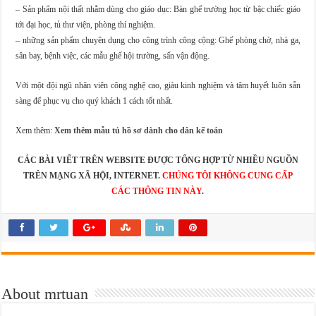
– Sản phẩm nội thất nhằm dùng cho giáo dục: Bàn ghế trường học từ bậc chiếc giáo
tới đại học, tủ thư viện, phòng thí nghiệm.
– những sản phẩm chuyên dụng cho công trình công cộng: Ghế phòng chờ, nhà ga,
sân bay, bệnh việc, các mẫu ghế hội trường, sấn vận động.
Với một đội ngũ nhân viên công nghệ cao, giàu kinh nghiệm và tâm huyết luôn sẵn
sàng để phục vụ cho quý khách 1 cách tốt nhất.
Xem thêm:
Xem thêm mẫu tủ hồ sơ dành cho dân kế toán
CÁC BÀI VIẾT TRÊN WEBSITE ĐƯỢC TỔNG HỢP TỪ NHIỀU NGUỒN
TRÊN MẠNG XÃ HỘI, INTERNET.
CHÚNG TÔI KHÔNG CUNG CẤP
CÁC THÔNG TIN NÀY
.
About mrtuan