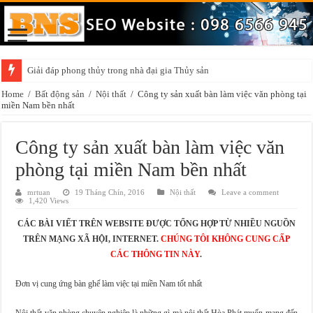
Giải đáp phong thủy trong nhà đại gia Thủy sản
Home
/
Bất động sản
/
Nội thất
/
Công ty sản xuất bàn làm việc văn phòng tại
miền Nam bền nhất
Công ty sản xuất bàn làm việc văn
phòng tại miền Nam bền nhất
mrtuan
19 Tháng Chín, 2016
Nội thất
Leave a comment
1,420 Views
CÁC BÀI VIẾT TRÊN WEBSITE ĐƯỢC TỔNG HỢP TỪ NHIỀU NGUỒN
TRÊN MẠNG XÃ HỘI, INTERNET.
CHÚNG TÔI KHÔNG CUNG CẤP
CÁC THÔNG TIN NÀY
.
Đơn vị cung ứng bàn ghế làm việc tại miền Nam tốt nhất
Nội thất văn phòng chuyên nghiệp là những gì mà nội thất Hòa Phát muốn mang đến