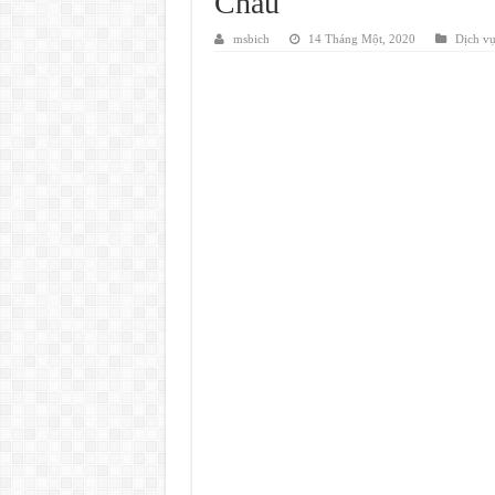
Châu
msbich
14 Tháng Một, 2020
Dịch v