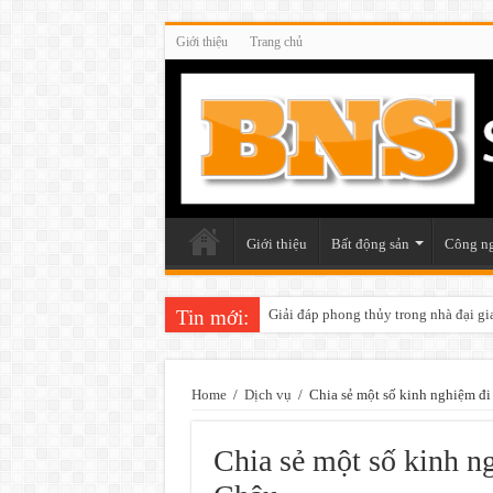
Giới thiệu
Trang chủ
Giới thiệu
Bất động sản
Công n
Tin mới:
Giải đáp phong thủy trong nhà đại gi
Những điều cần chú ý khi trang trí v
Home
/
Dịch vụ
/
Chia sẻ một số kinh nghiệm đ
Chia sẻ một số kinh n