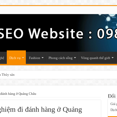
ghệ
Dịch vụ
Fashion
Phong cách sống
Vòng quanh thế giới
a Thủy sản
ật phẩm phong thủy trong nhà
i đánh hàng ở Quảng Châu
Đối 
Giá 
ghiệm đi đánh hàng ở Quảng
Dịch