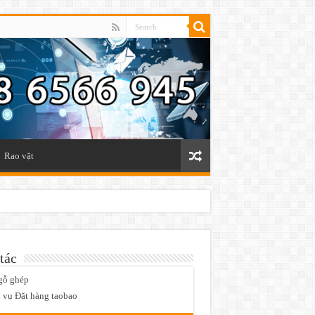
Rao vặt
tác
gỗ ghép
 vụ Đặt hàng taobao