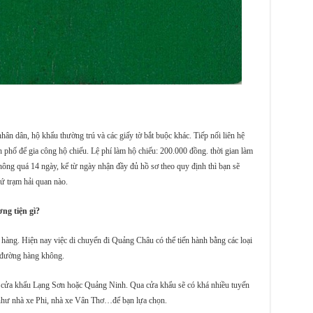
ân dân, hộ khẩu thường trú và các giấy tờ bắt buộc khác. Tiếp nối liên hệ
 phố để gia công hộ chiếu. Lệ phí làm hộ chiếu: 200.000 đồng. thời gian làm
hông quá 14 ngày, kể từ ngày nhận đầy đủ hồ sơ theo quy định thì bạn sẽ
cứ trạm hải quan nào.
g tiện gì?
àng. Hiện nay việc di chuyển đi Quảng Châu có thể tiến hành bằng các loại
 đường hàng không.
ên cửa khẩu Lạng Sơn hoặc Quảng Ninh. Qua cửa khẩu sẽ có khá nhiều tuyến
 như nhà xe Phi, nhà xe Vân Thơ…để bạn lựa chọn.