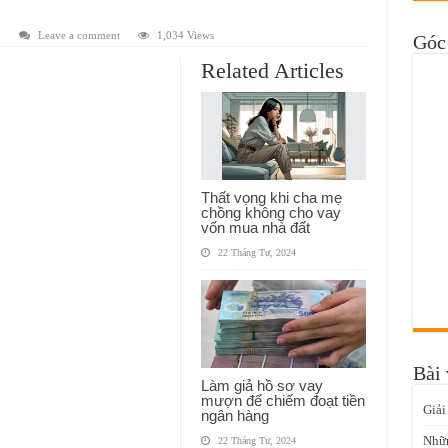
ụ
Leave a comment
1,034 Views
Góc 
Related Articles
Thất vọng khi cha mẹ
chồng không cho vay
vốn mua nhà đất
22 Tháng Tư, 2024
Bài 
Làm giả hồ sơ vay
mượn để chiếm đoạt tiền
Giải
ngân hàng
Nhữn
22 Tháng Tư, 2024