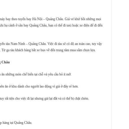
i máy bay theo tuyến bay Hà Nội – Quảng Châu. Giá vé khứ hồi những mọi
hi hạ cánh ở sân bay Quảng Châu, bạn có thể đi taxi hoặc xe điện để đi đến
tuyến tàu Nam Ninh – Quảng Châu. Việc đi tàu sẽ có độ an toàn cao, tuy vậy
ớc. Từ ga tàu khách hàng bắt xe bus về đến trung tâm mua sắm chọn lựa.
g Châu
ăn những món chế biến tại chỗ và yêu cầu bỏ ít mỡ.
nên ăn ở khu dành cho người lao động vì giá ở đây rẻ hơn.
 rất tiện cho việc đi lại nhưng giá lại đắt và có thể bị chặt chém.
ập hàng tại Quảng Châu.