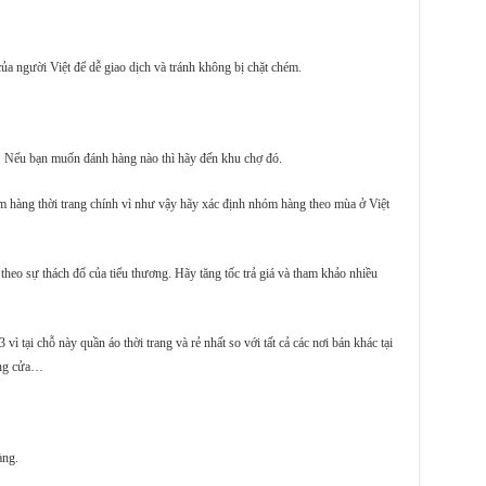
a người Việt để dễ giao dịch và tránh không bị chặt chém.
 Nếu bạn muốn đánh hàng nào thì hãy đến khu chợ đó.
 hàng thời trang chính vì như vậy hãy xác định nhóm hàng theo mùa ở Việt
theo sự thách đố của tiểu thương. Hãy tăng tốc trả giá và tham khảo nhiều
 tại chỗ này quần áo thời trang và rẻ nhất so với tất cả các nơi bán khác tại
óng cửa…
àng.