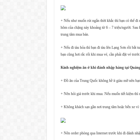
+ Nếu như muốn rút ngắn thời khắc thì bạn có thể đ
hôm của chặng này khoảng từ 6 – 7 triệu/người. Sau k
trung tâm mua bán.
+ Nếu đi tàu hỏa thì bạn đi tàu lên Lạng Sơn rồi bắt 
bạn cũng hơi rắc rối khi mua vé, cần phải đặt vé trư
Kinh nghiệm ăn ở khi đánh nhập hàng tại Quản
+ Đồ ăn của Trung Quốc không hề ít giàu mỡ nên bạn 
+ Nên hỏi giá trước khi mua. Nếu muốn tiết kiệm thì 
+ Không khách sạn gần nơi trung tâm hoặc bến xe vì tuy
+ Nên order phòng qua Internet trước khi đi đánh nh