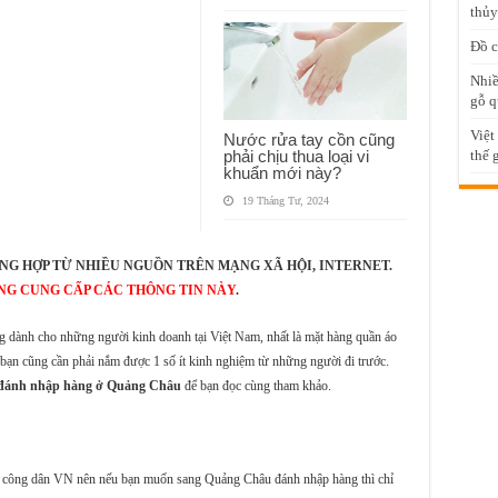
thủy
Đồ c
Nhiề
gỗ q
Việt
Nước rửa tay cồn cũng
phải chịu thua loại vi
thế 
khuẩn mới này?
19 Tháng Tư, 2024
NG HỢP TỪ NHIỀU NGUỒN TRÊN MẠNG XÃ HỘI, INTERNET.
NG CUNG CẤP CÁC THÔNG TIN NÀY
.
 dành cho những người kinh doanh tại Việt Nam, nhất là mặt hàng quần áo
, bạn cũng cần phải nắm được 1 số ít kinh nghiệm từ những người đi trước.
g đánh nhập hàng ở Quảng Châu
để bạn đọc cùng tham khảo.
ới công dân VN nên nếu bạn muốn sang Quảng Châu đánh nhập hàng thì chỉ