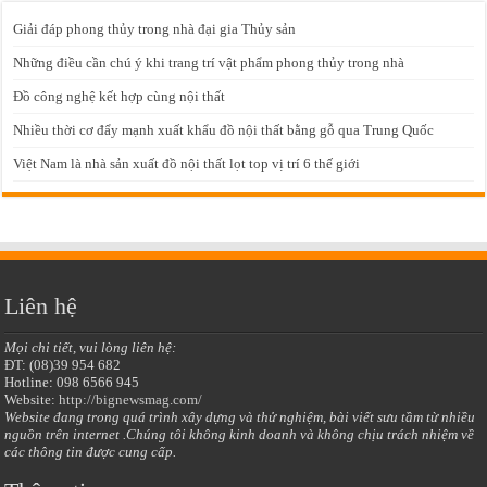
Giải đáp phong thủy trong nhà đại gia Thủy sản
Những điều cần chú ý khi trang trí vật phẩm phong thủy trong nhà
Đồ công nghệ kết hợp cùng nội thất
Nhiều thời cơ đẩy mạnh xuất khẩu đồ nội thất bằng gỗ qua Trung Quốc
Việt Nam là nhà sản xuất đồ nội thất lọt top vị trí 6 thế giới
Liên hệ
Mọi chi tiết, vui lòng liên hệ:
ĐT: (08)39 954 682
Hotline: 098 6566 945
Website:
http://bignewsmag.com/
Website đang trong quá trình xây dựng và thử nghiệm, bài viết sưu tầm từ nhiều
nguồn trên internet .Chúng tôi không kinh doanh và không chịu trách nhiệm về
các thông tin được cung cấp.