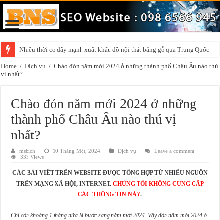
Nhiều thời cơ đẩy mạnh xuất khẩu đồ nội thất bằng gỗ qua Trung Quốc
Home
/
Dịch vụ
/
Chào đón năm mới 2024 ở những thành phố Châu Âu nào thú
vị nhất?
Chào đón năm mới 2024 ở những
thành phố Châu Âu nào thú vị
nhất?
msbich
10 Tháng Một, 2024
Dịch vụ
Leave a comment
333 Views
CÁC BÀI VIẾT TRÊN WEBSITE ĐƯỢC TỔNG HỢP TỪ NHIỀU NGUỒN
TRÊN MẠNG XÃ HỘI, INTERNET.
CHÚNG TÔI KHÔNG CUNG CẤP
CÁC THÔNG TIN NÀY
.
Chỉ còn khoảng 1 tháng nữa là bước sang năm mới 2024. Vậy đón năm mới 2024 ở