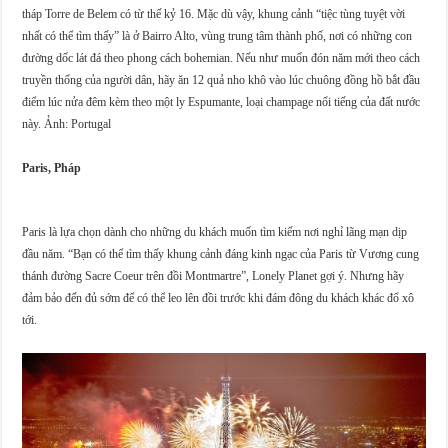
tháp Torre de Belem có từ thế kỷ 16. Mặc dù vậy, khung cảnh “tiệc tùng tuyệt vời
nhất có thể tìm thấy” là ở Bairro Alto, vùng trung tâm thành phố, nơi có những con
đường dốc lát đá theo phong cách bohemian. Nếu như muốn đón năm mới theo cách
truyền thống của người dân, hãy ăn 12 quả nho khô vào lúc chuông đồng hồ bắt đầu
điểm lúc nửa đêm kèm theo một ly Espumante, loại champage nổi tiếng của đất nước
này. Ảnh: Portugal
Paris, Pháp
Paris là lựa chọn dành cho những du khách muốn tìm kiếm nơi nghỉ lãng mạn dịp
đầu năm. “Bạn có thể tìm thấy khung cảnh đáng kinh ngạc của Paris từ Vương cung
thánh đường Sacre Coeur trên đồi Montmartre”, Lonely Planet gợi ý. Nhưng hãy
đảm bảo đến đủ sớm để có thể leo lên đồi trước khi đám đông du khách khác đổ xô
tới.