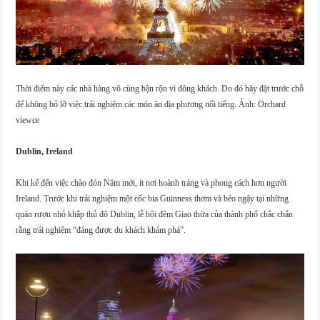
Thời điểm này các nhà hàng vô cùng bận rộn vì đông khách. Do đó hãy đặt trước chỗ
để không bỏ lỡ việc trải nghiệm các món ăn địa phương nổi tiếng. Ảnh: Orchard
viewce
Dublin, Ireland
Khi kể đến việc chào đón Năm mới, ít nơi hoành tráng và phong cách hơn người
Ireland. Trước khi trải nghiệm một cốc bia Guinness thơm và béo ngậy tại những
quán rượu nhỏ khắp thủ đô Dublin, lễ hội đêm Giao thừa của thành phố chắc chắn
rằng trải nghiệm “đáng được du khách khám phá”.