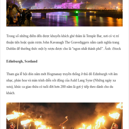
Trong số những điểm đến được khuyến khích ghé thăm là Temple Bar, nơi có vị trí
thuận tiện hoặc quán rượu John Kavanagh The Gravediggers nằm cạnh nghĩa trang
Dublin để thưởng thức một ly rượu được cho là “ngon nhất thành phố”. Ảnh: iStock
Edinburgh, Scotland
Tham gia lễ hội đón năm mới Hogmanay truyền thống ở thủ đô Edinburgh với âm
nhạc, pháo hoa và màn trình diễn sôi động của Auld Lang Syne (Những ngày xa
xưa), khúc ca giao thừa có tuổi đời hơn 200 năm là gợi ý tiếp theo dành cho du
khách.