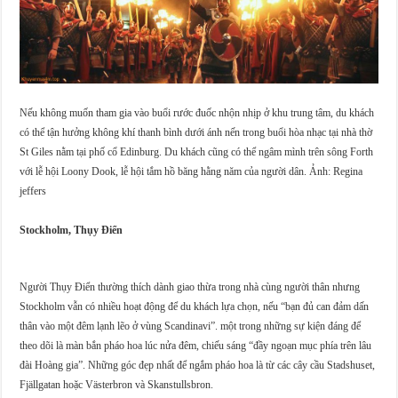
Nếu không muốn tham gia vào buổi rước đuốc nhộn nhịp ở khu trung tâm, du khách
có thể tận hưởng không khí thanh bình dưới ánh nến trong buổi hòa nhạc tại nhà thờ
St Giles nằm tại phố cổ Edinburg. Du khách cũng có thể ngâm mình trên sông Forth
với lễ hội Loony Dook, lễ hội tắm hồ băng hằng năm của người dân. Ảnh: Regina
jeffers
Stockholm, Thụy Điển
Người Thụy Điển thường thích dành giao thừa trong nhà cùng người thân nhưng
Stockholm vẫn có nhiều hoạt động để du khách lựa chọn, nếu “bạn đủ can đảm dấn
thân vào một đêm lạnh lẽo ở vùng Scandinavi”. một trong những sự kiện đáng để
theo dõi là màn bắn pháo hoa lúc nửa đêm, chiếu sáng “đầy ngoạn mục phía trên lâu
đài Hoàng gia”. Những góc đẹp nhất để ngắm pháo hoa là từ các cây cầu Stadshuset,
Fjällgatan hoặc Västerbron và Skanstullsbron.