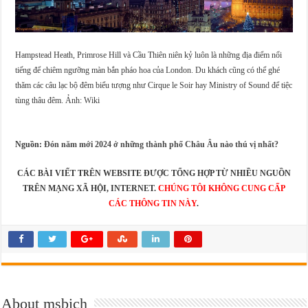
Hampstead Heath, Primrose Hill và Cầu Thiên niên kỷ luôn là những địa điểm nổi
tiếng để chiêm ngưỡng màn bắn pháo hoa của London. Du khách cũng có thể ghé
thăm các câu lạc bộ đêm biểu tượng như Cirque le Soir hay Ministry of Sound để tiệc
tùng thâu đêm. Ảnh: Wiki
Nguồn:
Đón năm mới 2024 ở những thành phố Châu Âu nào thú vị nhất?
CÁC BÀI VIẾT TRÊN WEBSITE ĐƯỢC TỔNG HỢP TỪ NHIỀU NGUỒN
TRÊN MẠNG XÃ HỘI, INTERNET.
CHÚNG TÔI KHÔNG CUNG CẤP
CÁC THÔNG TIN NÀY
.
About msbich