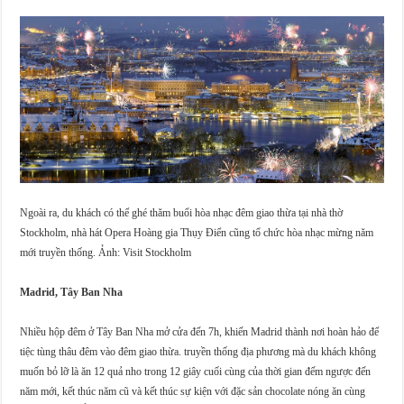
Ngoài ra, du khách có thể ghé thăm buổi hòa nhạc đêm giao thừa tại nhà thờ
Stockholm, nhà hát Opera Hoàng gia Thụy Điển cũng tổ chức hòa nhạc mừng năm
mới truyền thống. Ảnh: Visit Stockholm
Madrid, Tây Ban Nha
Nhiều hộp đêm ở Tây Ban Nha mở cửa đến 7h, khiến Madrid thành nơi hoàn hảo để
tiệc tùng thâu đêm vào đêm giao thừa. truyền thống địa phương mà du khách không
muốn bỏ lỡ là ăn 12 quả nho trong 12 giây cuối cùng của thời gian đếm ngược đến
năm mới, kết thúc năm cũ và kết thúc sự kiện với đặc sản chocolate nóng ăn cùng