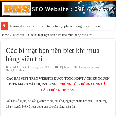
Những điều cần chú ý khi trang trí vật phẩm phong thủy trong nhà
Đồ công nghệ kết hợp cùng nội thất
Home
/
Dịch vụ
/
Các bí mật bạn nên biết khi mua hàng siêu thị
Các bí mật bạn nên biết khi mua
hàng siêu thị
msbich
4 Tháng Bảy, 2017
Dịch vụ
Leave a comment
1,152 Views
CÁC BÀI VIẾT TRÊN WEBSITE ĐƯỢC TỔNG HỢP TỪ NHIỀU NGUỒN
TRÊN MẠNG XÃ HỘI, INTERNET.
CHÚNG TÔI KHÔNG CUNG CẤP
CÁC THÔNG TIN NÀY
.
Đổi hạn sử dụng, hư cấu giá trên tờ rơi, tái sử dụng thực phẩm hết hạn… là những
điều ít người biết về hoạt động của các cửa hàng, siêu thị.