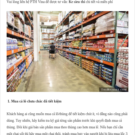
Vui lòng liên hệ PTH Vina để được tư vấn:
Ke sieu thi
chi tiết và miễn phí
1. Mua cả lô chưa chắc đã tiết kiệm
Khách hàng ai cũng muốn mua cả lô/thùng để tiết kiệm chút ít, vì đằng nào cũng phải
dùng. Tuy nhiên, hãy kiểm tra kỹ giá từng sản phẩm trước khi quyết định mua cả
thùng. Đôi khi giá bán sản phẩm mua theo thùng cao hơn mua lẻ. Nếu bạn chỉ cần
một chai sốt thì hãy mua một chai thôi, tránh mua bực vào người khi bị lừa mua lốc 3