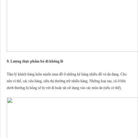
9. Lượng thực phẩm bỏ đi khổng lồ
Tâm lý khách hàng luôn muốn mua đồ ở những kệ hàng nhiều đồ và đa đạng. Cho
nên vì thế, các cửa hàng, siêu thị thường trữ nhiều hàng. Những loại rau, củ ở bên
dưới thường bị hỏng sẽ bị vứt đi hoặc tái sử dụng vào các món ăn (nếu có thể).