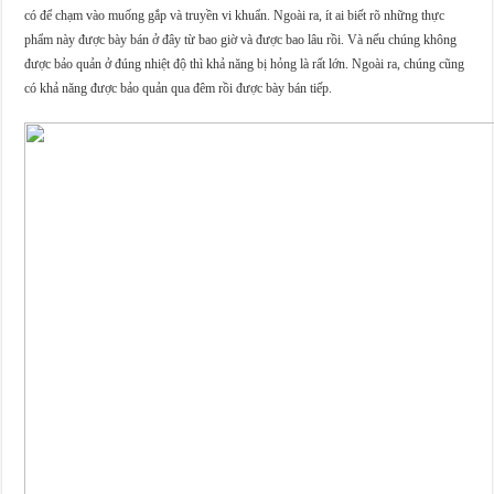
có để chạm vào muống gắp và truyền vi khuẩn. Ngoài ra, ít ai biết rõ những thực
phẩm này được bày bán ở đây từ bao giờ và được bao lâu rồi. Và nếu chúng không
được bảo quản ở đúng nhiệt độ thì khả năng bị hỏng là rất lớn. Ngoài ra, chúng cũng
có khả năng được bảo quản qua đêm rồi được bày bán tiếp.