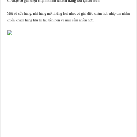
3. Nhạc có giai điệu chậm khiến khách hàng lưu lại lâu hơn
Một số cửa hàng, nhà hàng mở những loại nhạc có giai điệu chậm hơn nhịp tim nhằm
khiến khách hàng lưu lại lâu bền hơn và mua sắm nhiều hơn.