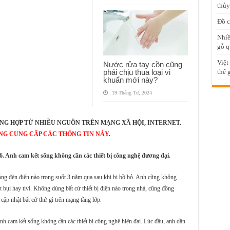
thủy
Đồ c
Nhiề
gỗ q
Việt
Nước rửa tay cồn cũng
phải chịu thua loại vi
thế 
khuẩn mới này?
19 Tháng Tư, 2024
NG HỢP TỪ NHIỀU NGUỒN TRÊN MẠNG XÃ HỘI, INTERNET.
NG CUNG CẤP CÁC THÔNG TIN NÀY
.
. Anh cam kết sống không cần các thiết bị công nghệ đương đại.
óng đèn điện nào trong suốt 3 năm qua sau khi bị bồ bỏ. Anh cũng không
bụi hay tivi. Không dùng bất cứ thiết bị điện nào trong nhà, cũng đồng
cập nhật bất cứ thứ gì trên mạng tầng lớp.
h cam kết sống không cần các thiết bị công nghệ hiện đại. Lúc đầu, anh dần