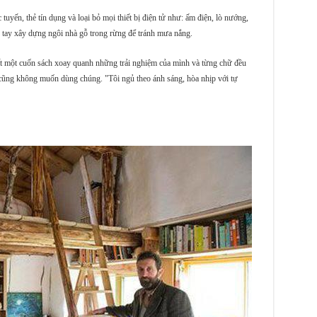
tuyến, thẻ tín dụng và loại bỏ mọi thiết bị điện tử như: ấm điện, lò nướng,
ự tay xây dựng ngôi nhà gỗ trong rừng để tránh mưa nắng.
ết một cuốn sách xoay quanh những trải nghiệm của mình và từng chữ đều
 cũng không muốn dùng chúng. "Tôi ngủ theo ánh sáng, hòa nhịp với tự