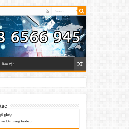
Rao vặt
tác
gỗ ghép
 vụ Đặt hàng taobao