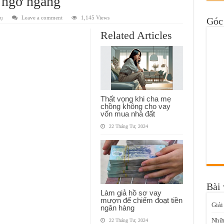
 ngỡ ngàng
vụ
Leave a comment
1,145 Views
Góc 
Related Articles
Thất vọng khi cha mẹ
chồng không cho vay
vốn mua nhà đất
22 Tháng Tư, 2024
Bài 
Làm giả hồ sơ vay
mượn để chiếm đoạt tiền
Giải
ngân hàng
Nhữn
22 Tháng Tư, 2024