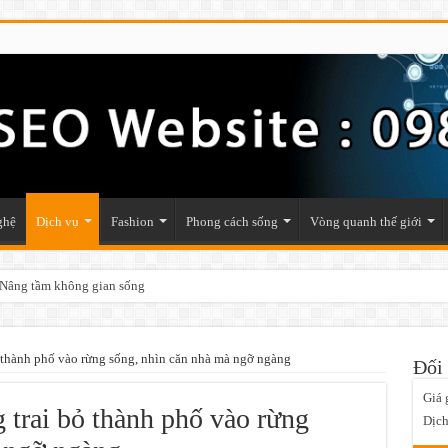
ghệ
Dịch vụ
Fashion
Phong cách sống
Vòng quanh thế giới
– Nâng tầm không gian sống
ỏ thành phố vào rừng sống, nhìn căn nhà mà ngỡ ngàng
Đối 
Giá 
 trai bỏ thành phố vào rừng
Dịch