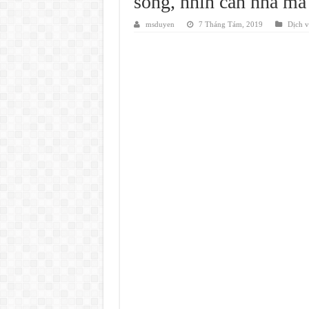
sống, nhìn căn nhà mà
msduyen
7 Tháng Tám, 2019
Dịch 