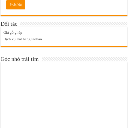
Đối tác
Giá gỗ ghép
Dịch vụ Đặt hàng taobao
Góc nhỏ trái tim