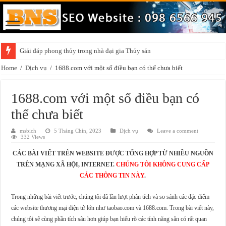
Giải đáp phong thủy trong nhà đại gia Thủy sản
Home
/
Dịch vụ
/
1688.com với một số điều bạn có thể chưa biết
1688.com với một số điều bạn có
thể chưa biết
msbich
5 Tháng Chín, 2023
Dịch vụ
Leave a comment
332 Views
CÁC BÀI VIẾT TRÊN WEBSITE ĐƯỢC TỔNG HỢP TỪ NHIỀU NGUỒN
TRÊN MẠNG XÃ HỘI, INTERNET.
CHÚNG TÔI KHÔNG CUNG CẤP
CÁC THÔNG TIN NÀY
.
Trong những bài viết trước, chúng tôi đã lần lượt phân tích và so sánh các đặc điểm
các website thương mại điện tử lớn như taobao.com và 1688.com. Trong bài viết này,
chúng tôi sẽ cùng phần tích sâu hơn giúp bạn hiểu rõ các tính năng sẵn có rất quan