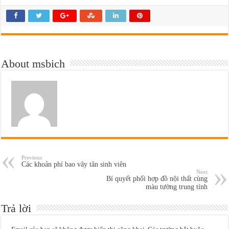
About msbich
Previous
Các khoản phí bao vây tân sinh viên
Next
Bí quyết phối hợp đồ nội thất cùng
màu tường trung tính
Trả lời