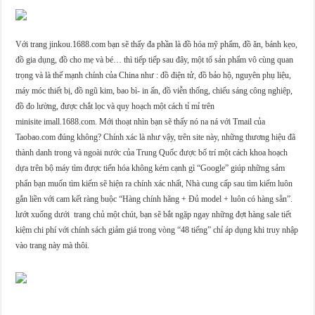
Với trang jinkou.1688.com bạn sẽ thấy đa phần là đồ hóa mỹ phẩm, đồ ăn, bánh kẹo,
đồ gia dụng, đồ cho mẹ và bé… thì tiếp tiếp sau đây, một tổ sản phẩm vô cùng quan
trọng và là thế mạnh chính của China như : đồ điện tử, đồ bảo hộ, nguyên phụ liệu,
máy móc thiết bị, đồ ngũ kim, bao bì- in ấn, đồ viễn thống, chiếu sáng công nghiệp,
đồ đo lường, được chắt lọc và quy hoạch một cách tỉ mỉ trên
minisite imall.1688.com. Mới thoạt nhìn bạn sẽ thấy nó na ná với Tmail của
Taobao.com đúng không? Chính xác là như vậy, trên site này, những thương hiệu đã
thành danh trong và ngoài nước của Trung Quốc được bố trí một cách khoa hoạch
dựa trên bộ máy tìm được tiến hóa không kém cạnh gì “Google” giúp những sảm
phẩn bạn muốn tìm kiếm sẽ hiện ra chính xác nhất, Nhà cung cấp sau tìm kiếm luôn
gắn liền với cam kết ràng buộc “Hàng chính hãng + Đủ model + luôn có hàng sẵn”.
lướt xuống dưới trang chủ một chút, bạn sẽ bắt ngặp ngay những đợt hàng sale tiết
kiệm chi phí với chính sách giảm giá trong vòng “48 tiếng” chỉ áp dụng khi truy nhập
vào trang này mà thôi.