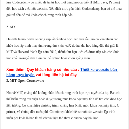
lựa. Codecademy có nhiều đề tài từ học một tiếng nói cụ thể (HTML, Java, Python)
đến học cách viết một website. Nếu đích thực yêu thích Codecademy, bạn có thể mua
gói trả tiền để mở khóa các chương trình hấp dẫn.
2. edX
Dù edX là một website cung cấp tất cả khóa học theo yêu cầu, nó có khá nhiều các
khóa học lập trình máy tính trong thư viện. edX do hai đại học hàng đầu thế giới là
MIT và Harvard thành lập năm 2012, thành thử bạn kiên cố được tiếp cận các khóa
học chất lượng ở đây. Bạn có thể tự học hoặc chọn giảng viên.
Xem thêm: Quý khách hàng có nhu cầu :
Thiết kế website bán 
hàng trực tuyến
 vui lòng liên hệ tại đây.
3. MIT Open Courseware
Nói về MIT, chẳng thể không nhắc đến chương trình học trực tuyến của họ. Bạn có
thể kiếm trong thư viện hoặc duyệt trong mục khoa học máy tính để tìm các khóa học
liên tưởng. Có khá nhiều chương trình, chẳng hạn Nhập môn khoa học máy tính, C
primer, và chúng đều miễn phí. Có một tẹo khác biệt so với các website lập trình
miễn phí khác là bạn tải về các vật liệu thô thay vì video hay bài học.