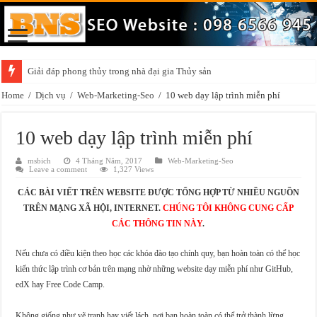
Giải đáp phong thủy trong nhà đại gia Thủy sản
Home
/
Dịch vụ
/
Web-Marketing-Seo
/
10 web dạy lập trình miễn phí
10 web dạy lập trình miễn phí
msbich
4 Tháng Năm, 2017
Web-Marketing-Seo
Leave a comment
1,327 Views
CÁC BÀI VIẾT TRÊN WEBSITE ĐƯỢC TỔNG HỢP TỪ NHIỀU NGUỒN
TRÊN MẠNG XÃ HỘI, INTERNET.
CHÚNG TÔI KHÔNG CUNG CẤP
CÁC THÔNG TIN NÀY
.
Nếu chưa có điều kiện theo học các khóa đào tạo chính quy, bạn hoàn toàn có thể học
kiến thức lập trình cơ bản trên mạng nhờ những website dạy miễn phí như GitHub,
edX hay Free Code Camp.
Không giống như vẽ tranh hay viết lách, nơi bạn hoàn toàn có thể trở thành lừng