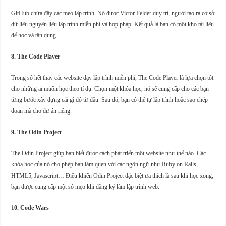
GitHub chứa đầy các mẹo lập trình. Nó được Victor Felder duy trì, người tạo ra cơ sở
dữ liệu nguyên liệu lập trình miễn phí và hợp pháp. Kết quả là bạn có một kho tài liệu
để học và tận dụng.
8. The Code Player
Trong số hết thảy các website dạy lập trình miễn phí, The Code Player là lựa chọn tốt
cho những ai muốn học theo tỉ dụ. Chọn một khóa học, nó sẽ cung cấp cho các bạn
từng bước xây dựng cái gì đó từ đầu. Sau đó, bạn có thể tự lập trình hoặc sao chép
đoạn mã cho dự án riêng.
9. The Odin Project
The Odin Project giúp bạn biết được cách phát triển một website như thế nào. Các
khóa học của nó cho phép bạn làm quen với các ngôn ngữ như Ruby on Rails,
HTML5, Javascript… Điều khiến Odin Project đặc biệt ưa thích là sau khi học xong,
bạn được cung cấp một số mẹo khi đăng ký làm lập trình web.
10. Code Wars