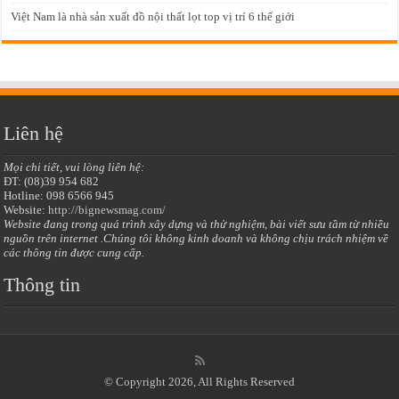
Việt Nam là nhà sản xuất đồ nội thất lọt top vị trí 6 thế giới
Liên hệ
Mọi chi tiết, vui lòng liên hệ:
ĐT: (08)39 954 682
Hotline: 098 6566 945
Website:
http://bignewsmag.com/
Website đang trong quá trình xây dựng và thử nghiệm, bài viết sưu tầm từ nhiều
nguồn trên internet .Chúng tôi không kinh doanh và không chịu trách nhiệm về
các thông tin được cung cấp.
Thông tin
© Copyright 2026, All Rights Reserved