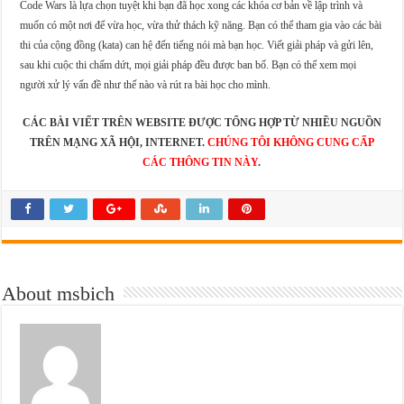
Code Wars là lựa chọn tuyệt khi bạn đã học xong các khóa cơ bản về lập trình và
muốn có một nơi để vừa học, vừa thử thách kỹ năng. Bạn có thể tham gia vào các bài
thi của cộng đồng (kata) can hệ đến tiếng nói mà bạn học. Viết giải pháp và gửi lên,
sau khi cuộc thi chấm dứt, mọi giải pháp đều được ban bố. Bạn có thể xem mọi
người xử lý vấn đề như thế nào và rút ra bài học cho mình.
CÁC BÀI VIẾT TRÊN WEBSITE ĐƯỢC TỔNG HỢP TỪ NHIỀU NGUỒN
TRÊN MẠNG XÃ HỘI, INTERNET.
CHÚNG TÔI KHÔNG CUNG CẤP
CÁC THÔNG TIN NÀY
.
About msbich