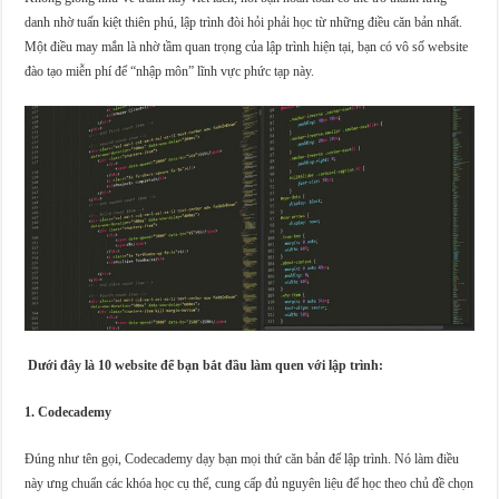
danh nhờ tuấn kiệt thiên phú, lập trình đòi hỏi phải học từ những điều căn bản nhất.
Một điều may mắn là nhờ tầm quan trọng của lập trình hiện tại, bạn có vô số website
đào tạo miễn phí để “nhập môn” lĩnh vực phức tạp này.
Dưới đây là 10 website để bạn bắt đầu làm quen với lập trình:
1. Codecademy
Đúng như tên gọi, Codecademy dạy bạn mọi thứ căn bản để lập trình. Nó làm điều
này ưng chuẩn các khóa học cụ thể, cung cấp đủ nguyên liệu để học theo chủ đề chọn