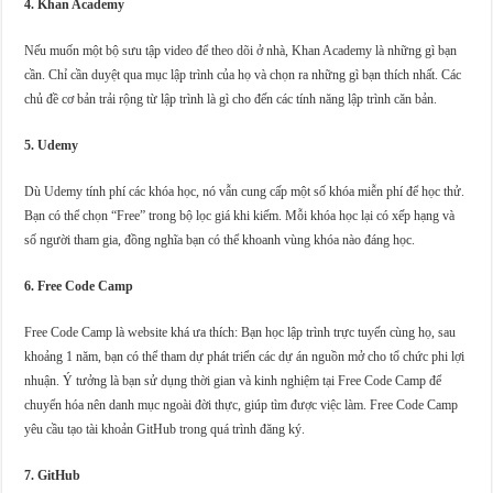
4. Khan Academy
Nếu muốn một bộ sưu tập video để theo dõi ở nhà, Khan Academy là những gì bạn
cần. Chỉ cần duyệt qua mục lập trình của họ và chọn ra những gì bạn thích nhất. Các
chủ đề cơ bản trải rộng từ lập trình là gì cho đến các tính năng lập trình căn bản.
5. Udemy
Dù Udemy tính phí các khóa học, nó vẫn cung cấp một số khóa miễn phí để học thử.
Bạn có thể chọn “Free” trong bộ lọc giá khi kiếm. Mỗi khóa học lại có xếp hạng và
số người tham gia, đồng nghĩa bạn có thể khoanh vùng khóa nào đáng học.
6. Free Code Camp
Free Code Camp là website khá ưa thích: Bạn học lập trình trực tuyến cùng họ, sau
khoảng 1 năm, bạn có thể tham dự phát triển các dự án nguồn mở cho tổ chức phi lợi
nhuận. Ý tưởng là bạn sử dụng thời gian và kinh nghiệm tại Free Code Camp để
chuyển hóa nên danh mục ngoài đời thực, giúp tìm được việc làm. Free Code Camp
yêu cầu tạo tài khoản GitHub trong quá trình đăng ký.
7. GitHub